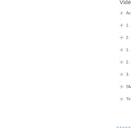
Vidé
Ac
.
1.
.
2.
1.
.
2.
.
3.
.
S
.
Tir
.