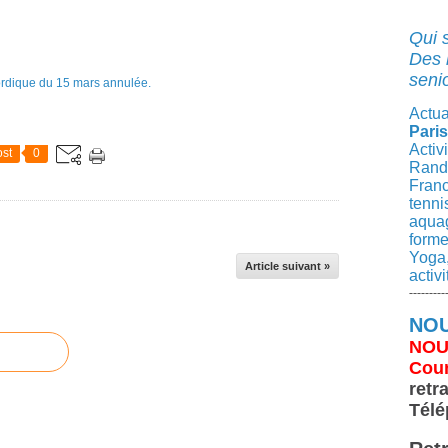
Qui 
Des 
senio
Actua
Paris
Activ
st
0
Rando
Franc
tenni
aqua
forme
Yoga,
Article suivant »
activ
---------
NOU
NOU
Cour
retr
Télé