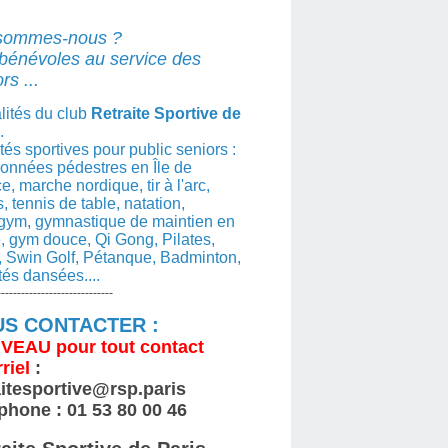
sommes-nous ?
bénévoles au service des
rs ...
lités du club
Retraite Sportive de
.
ités sportives pour public seniors :
nnées pédestres en Île de
e, marche nordique, tir à l'arc,
s, tennis de table, natation,
gym, gymnastique de maintien en
, gym douce, Qi Gong, Pilates,
 Swin Golf, Pétanque, Badminton,
ités dansées....
-----------------------------
S CONTACTER :
VEAU
pour tout contact
riel
:
aitesportive@rsp.paris
phone : 01 53 80 00 46