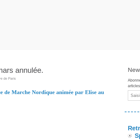
mars annulée.
News
ve de Paris
Abonne
article
ce de Marche Nordique animée par Elise au
Email
Retr
S