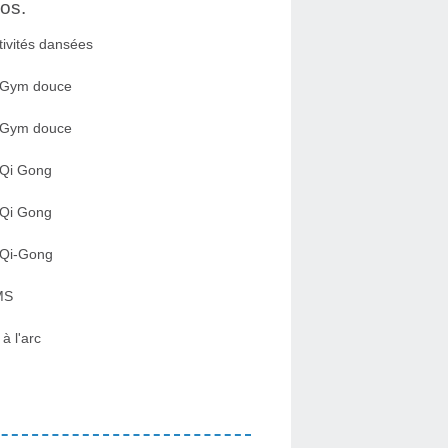
os.
tivités dansées
 Gym douce
 Gym douce
 Qi Gong
 Qi Gong
 Qi-Gong
MS
 à l'arc