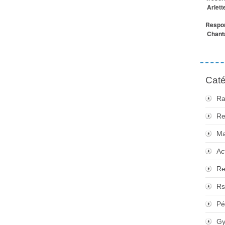
Arlett
Respon
Chanta
Caté
Ra
Re
Ma
Ac
Re
Rs
Pé
Gy