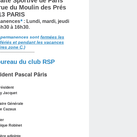
aite Sportive de Paris
 rue du Moulin des Prés
13 PARIS
*
anences
: Lundi, mardi, jeudi
4h30 à 16h30.
 permanences sont
fermées les
 fériés et pendant les vacances
ires zone C
.)
-----------------------------
bureau du club RSP
ident Pascal Pâris
résident
y Jacquet
aire Générale
le Cazaux
ier
ique Robinet
ière adjointe