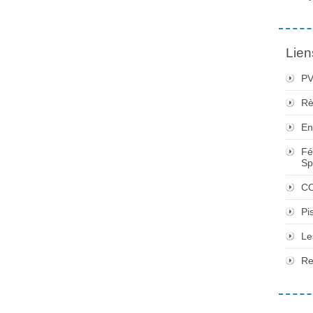
Lien
PV
Rè
En
Fé
Sp
CO
Pi
Le
Re