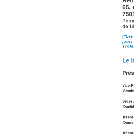
Retr
65,
750
Perm
de 1
*
(
Les
jours
scola
---------
Le 
Prés
Vice-P
Stanle
Secrét
Daniè
Trésor
Domin
Trésor