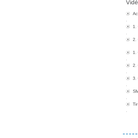
Vidé
Ac
.
1.
.
2.
1.
.
2.
.
3.
.
S
.
Tir
.