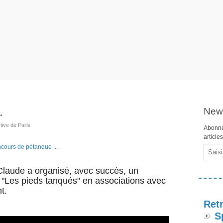
.
News
tive de Paris
Abonne
article
Email
Claude a organisé, avec succès, un
 "Les pieds tanqués"
en associations avec
t.
Retr
S