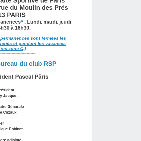
aite Sportive de Paris
 rue du Moulin des Prés
13 PARIS
*
anences
: Lundi, mardi, jeudi
4h30 à 16h30.
 permanences sont
fermées les
 fériés et pendant les vacances
ires zone C
.)
-----------------------------
bureau du club RSP
ident Pascal Pâris
résident
y Jacquet
aire Générale
le Cazaux
ier
ique Robinet
ière adjointe