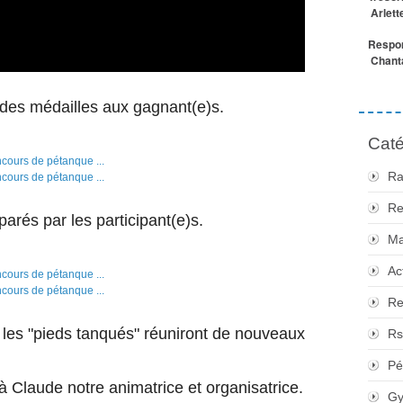
Arlett
Respon
Chanta
e des médailles aux gagnant(e)s.
Caté
Ra
Re
parés par les participant(e)s.
Ma
Ac
Re
les "pieds tanqués" réuniront de nouveaux
Rs
Pé
à Claude notre animatrice et organisatrice.
Gy