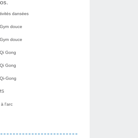
os.
tivités dansées
 Gym douce
 Gym douce
 Qi Gong
 Qi Gong
 Qi-Gong
MS
 à l'arc