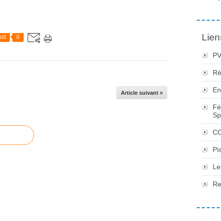
Lien
st
0
PV
Rè
En
Article suivant »
Fé
Sp
CO
Pi
Le
Re