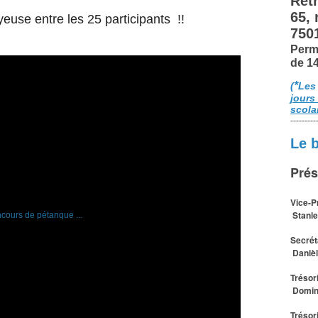
Retr
65,
yeuse entre les 25 participants !!
750
Perm
de 1
*
(
Les
jours
scola
---------
Le 
Prés
Vice-P
Stanle
Secrét
Daniè
Trésor
Domin
Trésor