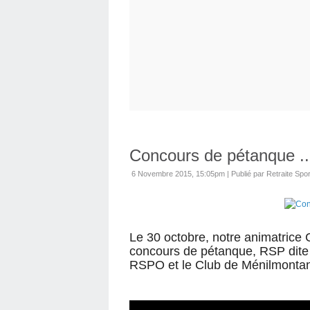
Concours de pétanque ..
6 Novembre 2015, 15:05pm
|
Publié par Retraite Spor
Le 30 octobre, n
otre animatrice 
concours de pétanque, RSP dite
RSPO et le Club de Ménilmontan