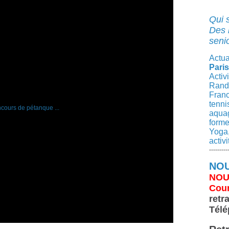
Qui 
Des 
senio
Actua
Paris
Activ
Rando
Franc
tenni
aqua
forme
Yoga,
activ
---------
NOU
NOU
Cour
retr
Télé