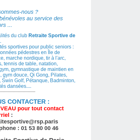
sommes-nous ?
bénévoles au service des
rs ...
lités du club
Retraite Sportive de
.
ités sportives pour public seniors :
nnées pédestres en Île de
e, marche nordique, tir à l'arc,
s, tennis de table, natation,
gym, gymnastique de maintien en
, gym douce, Qi Gong, Pilates,
 Swin Golf, Pétanque, Badminton,
ités dansées....
-----------------------------
S CONTACTER :
VEAU
pour tout contact
riel
:
aitesportive@rsp.paris
phone : 01 53 80 00 46