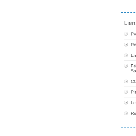
Lien
PV
Rè
En
Fé
Sp
CO
Pi
Le
Re