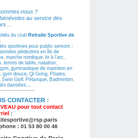
sommes-nous ?
bénévoles au service des
rs ...
lités du club
Retraite Sportive de
.
ités sportives pour public seniors :
nnées pédestres en Île de
e, marche nordique, tir à l'arc,
s, tennis de table, natation,
gym, gymnastique de maintien en
, gym douce, Qi Gong, Pilates,
 Swin Golf, Pétanque, Badminton,
ités dansées....
-----------------------------
S CONTACTER :
VEAU
pour tout contact
riel
:
aitesportive@rsp.paris
phone : 01 53 80 00 46