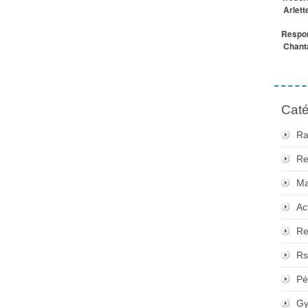
Arlett
Respon
Chanta
Caté
Ra
Re
Ma
Ac
Re
Rs
Pé
Gy