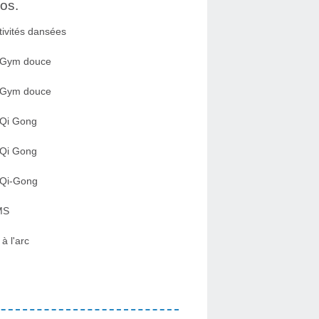
os.
tivités dansées
 Gym douce
 Gym douce
 Qi Gong
 Qi Gong
 Qi-Gong
MS
 à l'arc