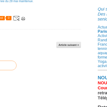
Qui 
Des 
st
0
senio
Actua
Paris
Activ
Rando
Franc
Article suivant »
tenni
aqua
forme
Yoga,
activ
---------
NOU
NOU
Cour
retr
Télé