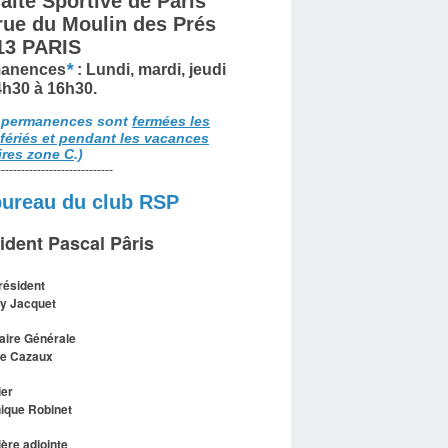
aite Sportive de Paris
 rue du Moulin des Prés
13 PARIS
*
anences
: Lundi, mardi, jeudi
4h30 à 16h30.
 permanences sont
fermées les
 fériés et pendant les vacances
ires zone C
.)
-----------------------------
bureau du club RSP
ident Pascal Pâris
résident
y Jacquet
aire Générale
le Cazaux
ier
ique Robinet
ière adjointe