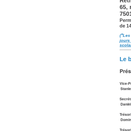
Retr
65,
750
Perm
de 1
*
(
Les
jours
scola
---------
Le 
Prés
Vice-P
Stanle
Secrét
Daniè
Trésor
Domin
Trésor