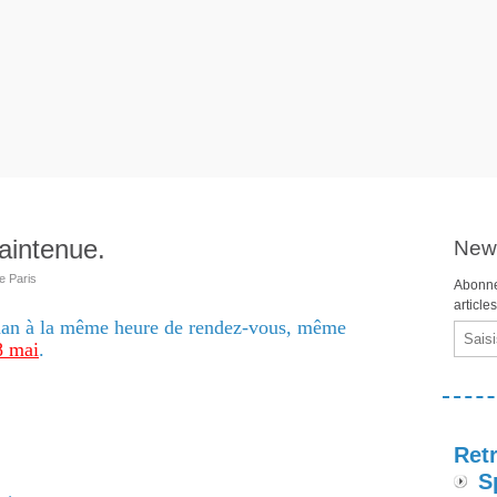
aintenue.
News
e Paris
Abonne
article
rdan à la même heure de rendez-vous, même
Email
8 mai
.
Retr
S