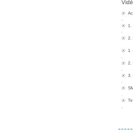
Vidé
Ac
.
1.
.
2.
1.
.
2.
.
3.
.
S
.
Tir
.