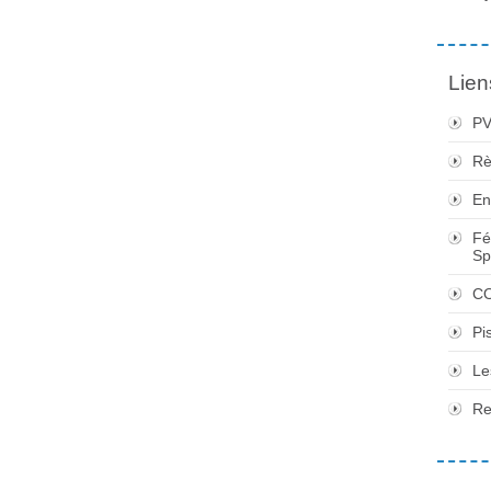
Lien
PV
Rè
En
Fé
Sp
CO
Pi
Le
Re