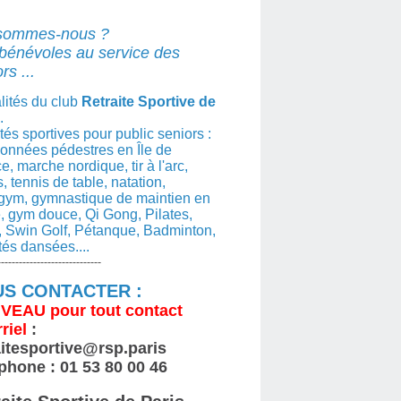
sommes-nous ?
bénévoles au service des
rs ...
lités du club
Retraite Sportive de
.
ités sportives pour public seniors :
nnées pédestres en Île de
e, marche nordique, tir à l'arc,
s, tennis de table, natation,
gym, gymnastique de maintien en
, gym douce, Qi Gong, Pilates,
 Swin Golf, Pétanque, Badminton,
ités dansées....
-----------------------------
S CONTACTER :
VEAU
pour tout contact
riel
:
aitesportive@rsp.paris
phone : 01 53 80 00 46