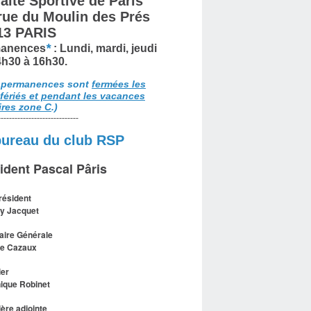
aite Sportive de Paris
 rue du Moulin des Prés
13 PARIS
*
anences
: Lundi, mardi, jeudi
4h30 à 16h30.
 permanences sont
fermées les
 fériés et pendant les vacances
ires zone C
.)
-----------------------------
bureau du club RSP
ident Pascal Pâris
résident
y Jacquet
aire Générale
le Cazaux
ier
ique Robinet
ière adjointe