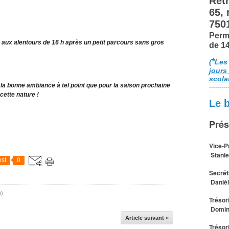
Retr
65,
750
Perm
 aux alentours de 16 h après un petit parcours sans gros
de 1
*
(
Les
jours
scola
e la bonne ambiance à tel point que pour la saison prochaine
---------
cette nature !
Le 
Prés
Vice-P
Stanle
st
0
Secrét
Daniè
p)
Trésor
Domin
Article suivant »
Trésor