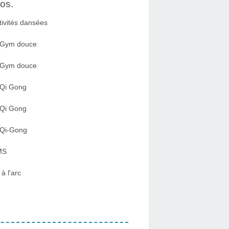
os.
tivités dansées
 Gym douce
 Gym douce
 Qi Gong
 Qi Gong
 Qi-Gong
MS
 à l'arc