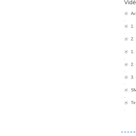
Vidé
Ac
.
1.
.
2.
1.
.
2.
.
3.
.
S
.
Tir
.