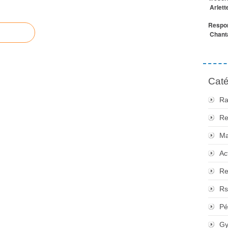
Arlett
Respon
Chanta
Caté
Ra
Re
Ma
Ac
Re
Rs
Pé
Gy