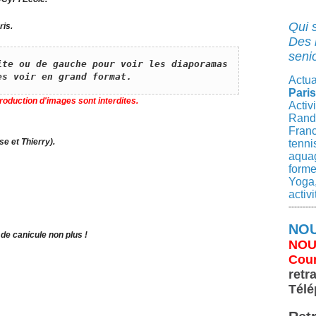
Qui 
ris.
Des 
senio
ite ou de gauche pour voir les diaporamas 
es voir en grand format.
Actua
Paris
roduction d'images sont interdites.
Activ
Rando
Franc
se et Thierry).
tenni
aqua
forme
Yoga,
activ
---------
NOU
 de canicule non plus !
NOU
Cour
retr
Télé