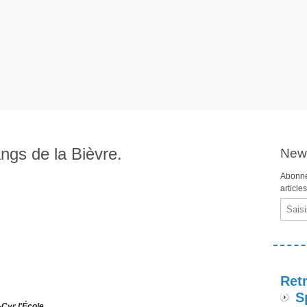
ngs de la Bièvre.
News
Abonne
article
Email
Retr
S
Cyr l'École.