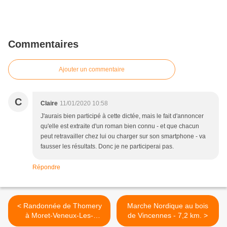
Commentaires
Ajouter un commentaire
C
Claire
11/01/2020 10:58
J'aurais bien participé à cette dictée, mais le fait d'annoncer
qu'elle est extraite d'un roman bien connu - et que chacun
peut retravailler chez lui ou charger sur son smartphone - va
fausser les résultats. Donc je ne participerai pas.
Répondre
< Randonnée de Thomery
Marche Nordique au bois
à Moret-Veneux-Les-
de Vincennes - 7,2 km. >
Sablons - 17,5 km.