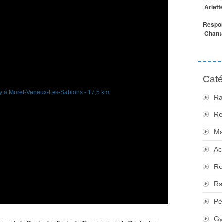
Arlett
Respon
Chanta
Caté
Ra
Re
Ma
Ac
Re
Rs
Pé
Gy