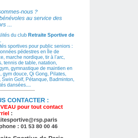
sommes-nous ?
bénévoles au service des
rs ...
lités du club
Retraite Sportive de
.
ités sportives pour public seniors :
nnées pédestres en Île de
e, marche nordique, tir à l'arc,
s, tennis de table, natation,
gym, gymnastique de maintien en
, gym douce, Qi Gong, Pilates,
 Swin Golf, Pétanque, Badminton,
ités dansées....
-----------------------------
S CONTACTER :
VEAU
pour tout contact
riel
:
aitesportive@rsp.paris
phone : 01 53 80 00 46