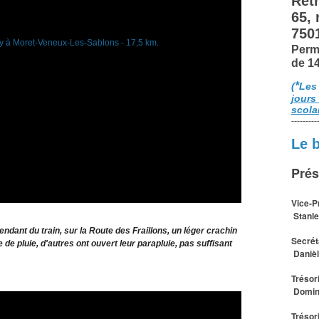
Retr
65,
750
Perm
de 1
*
(
Les
jours
scola
---------
Le 
Prés
Vice-P
Stanle
dant du train, sur la Route des Fraillons, un léger crachin
Secrét
de pluie, d'autres ont ouvert leur parapluie, pas suffisant
Daniè
Trésor
Domin
Trésor