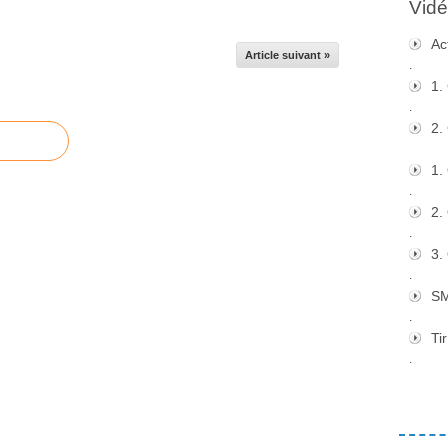
Vidé
Ac
Article suivant »
.
1.
.
2.
1.
.
2.
.
3.
.
S
.
Tir
.