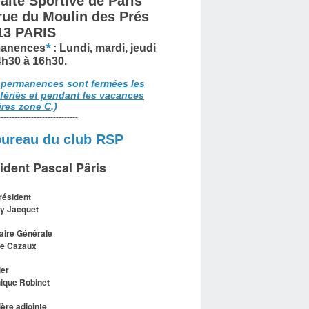
aite Sportive de Paris
 rue du Moulin des Prés
13 PARIS
*
anences
: Lundi, mardi, jeudi
4h30 à 16h30.
 permanences sont
fermées les
 fériés et pendant les vacances
ires zone C
.)
-----------------------------
bureau du club RSP
ident Pascal Pâris
résident
y Jacquet
aire Générale
le Cazaux
ier
ique Robinet
ière adjointe