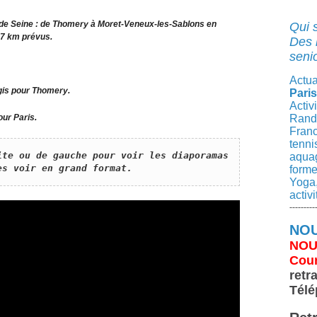
 de Seine : de Thomery à Moret-Veneux-les-Sablons en
Qui 
7 km prévus.
Des 
senio
Actua
gis pour Thomery.
Paris
Activ
ur Paris.
Rando
Franc
tenni
ite ou de gauche pour voir les diaporamas 
aqua
es voir en grand format.
forme
Yoga,
activ
---------
NOU
NOU
Cour
retr
Télé