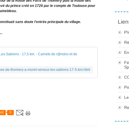
four de la Route des Forts de Thomery puis la Route des
avé du prince créé en 1726 par le compte de Toulouse pour
tainebleau.
Lien
stituait sans doute l'entrée principale du village.
PV
..
Rè
En
Randonnée de Th
Fé
Sp
nee-de-thomery-a-moret-veneux-les-sablons-17-5-km.html
CO
Pi
Le
Re
st
0