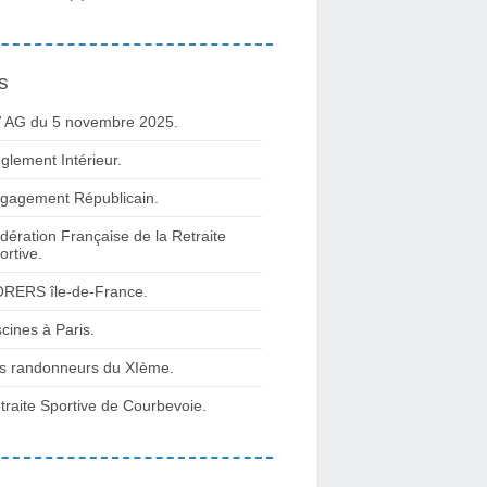
s
 AG du 5 novembre 2025.
glement Intérieur.
gagement Républicain.
omery à Moret-Veneux-Les-Sablons - 17,5 km. - Carnets de r@ndos e
dération Française de la Retraite
ortive.
RERS île-de-France.
scines à Paris.
s randonneurs du XIème.
traite Sportive de Courbevoie.