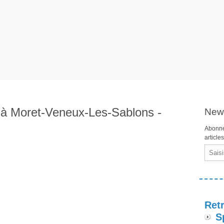
à Moret-Veneux-Les-Sablons -
News
Abonne
article
Email
Retr
S