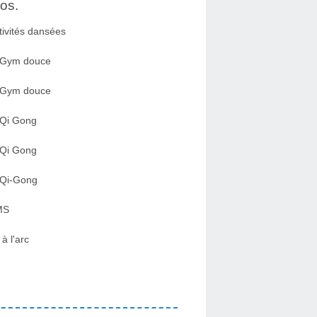
os.
tivités dansées
 Gym douce
 Gym douce
 Qi Gong
 Qi Gong
 Qi-Gong
MS
 à l'arc