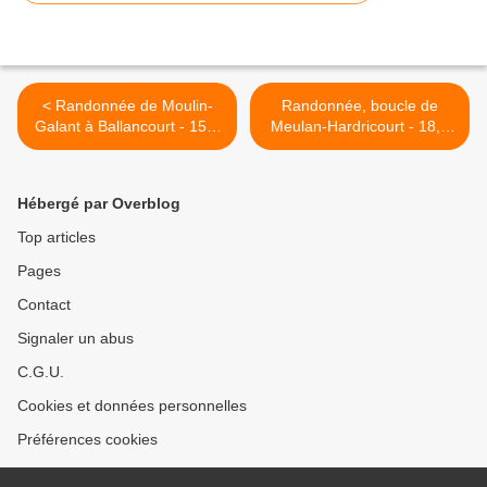
< Randonnée de Moulin-
Randonnée, boucle de
Galant à Ballancourt - 15,8
Meulan-Hardricourt - 18,5
km.
km. >
Hébergé par Overblog
Top articles
Pages
Contact
Signaler un abus
C.G.U.
Cookies et données personnelles
Préférences cookies