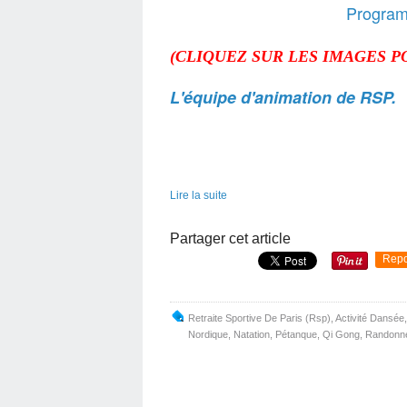
Program
(CLIQUEZ SUR LES IMAGES P
L'équipe d'animation de RSP.
Lire la suite
Partager cet article
Repo
Retraite Sportive De Paris (Rsp)
,
Activité Dansée
Nordique
,
Natation
,
Pétanque
,
Qi Gong
,
Randonn