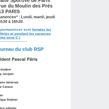
aite Sportive de Paris
 rue du Moulin des Prés
13 PARIS
*
anences
: Lundi, mardi, jeudi
4h30 à 16h30.
 permanences sont
fermées les
 fériés et pendant les vacances
ires zone C
.)
-----------------------------
bureau du club RSP
ident Pascal Pâris
résident
y Jacquet
aire Générale
le Cazaux
ier
ique Robinet
ière adjointe