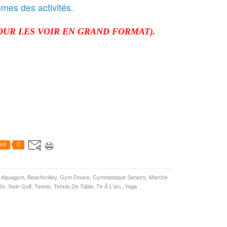
mes des activités.
OUR LES VOIR EN GRAND FORMAT).
st
0
,
Aquagym
,
Beachvolley
,
Gym Douce
,
Gymnastique Seniors
,
Marche
ée
,
Swin Golf
,
Tennis
,
Tennis De Table
,
Tir À L'arc
,
Yoga