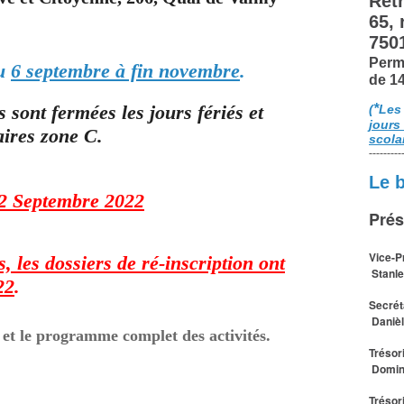
Retr
65,
750
Perm
du
6 septembre à fin novembre
.
de 1
*
 sont fermées les jours fériés et
(
Les
jours
aires zone C.
scola
---------
Le 
 12 Septembre 2022
Prés
Vice-P
, les dossiers de ré-inscription ont
Stanle
22
.
Secrét
Daniè
fs et le programme complet des
activités
.
Trésor
Domin
Trésor