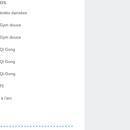
os.
tivités dansées
 Gym douce
 Gym douce
 Qi Gong
 Qi Gong
 Qi-Gong
MS
 à l'arc