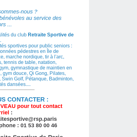
sommes-nous ?
bénévoles au service des
rs ...
lités du club
Retraite Sportive de
.
ités sportives pour public seniors :
nnées pédestres en Île de
e, marche nordique, tir à l'arc,
s, tennis de table, natation,
gym, gymnastique de maintien en
, gym douce, Qi Gong, Pilates,
 Swin Golf, Pétanque, Badminton,
ités dansées....
-----------------------------
S CONTACTER :
VEAU
pour tout contact
riel
:
aitesportive@rsp.paris
phone : 01 53 80 00 46