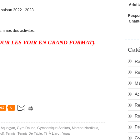
Arlett
s saison 2022 - 2023
Respon
Chanta
ammes des activités.
OUR LES VOIR EN GRAND FORMAT).
Caté
Ra
Re
Ma
Ac
Re
st
0
Rs
Pé
,
Aquagym
,
Gym Douce
,
Gymnastique Seniors
,
Marche Nordique
,
olf
,
Tennis
,
Tennis De Table
,
Tir À L'arc.
,
Yoga
Gy