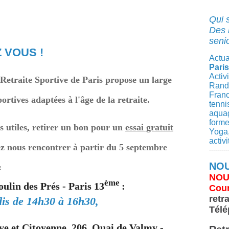
Qui 
Des 
senio
 VOUS !
Actua
Paris
Activ
 Retraite Sportive de Paris propose un large
Rando
Franc
portives adaptées à l'âge de la retraite.
tenni
aqua
forme
s utiles, retirer un bon pour un
essai gratuit
Yoga,
activ
ez nous rencontrer à partir du 5 septembre
---------
NOU
:
NOU
ème
ulin des Prés - Paris 13
:
Cour
retr
udis de 14h30 à 16h30,
Télé
ive et Citoyenne
, 206, Quai de Valmy -