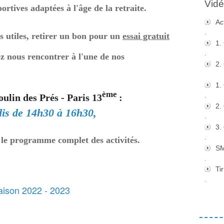
Vidé
portives adaptées à l'âge de la retraite.
Ac
.
s utiles, retirer un bon pour un
essai gratuit
1.
.
z nous rencontrer à l'une de nos
2.
1.
ème
.
ulin des Prés - Paris 13
:
2.
udis de 14h30 à 16h30,
.
3.
.
et le programme complet des
activités
.
S
.
Tir
.
saison 2022 - 2023