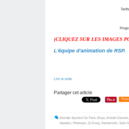
Tarif
Progr
(CLIQUEZ SUR LES IMAGES P
L'équipe d'animation de RSP.
Lire la suite
Partager cet article
Repo
Retraite Sportive De Paris (Rsp)
,
Activité Dansée
Natation
,
Pétanque
,
Qi Gong
,
Randonnée
,
Swin G