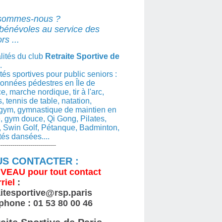
sommes-nous ?
bénévoles au service des
rs ...
lités du club
Retraite Sportive de
.
ités sportives pour public seniors :
nnées pédestres en Île de
e, marche nordique, tir à l'arc,
s, tennis de table, natation,
gym, gymnastique de maintien en
, gym douce, Qi Gong, Pilates,
 Swin Golf, Pétanque, Badminton,
ités dansées....
-----------------------------
S CONTACTER :
VEAU
pour tout contact
riel
:
aitesportive@rsp.paris
phone : 01 53 80 00 46