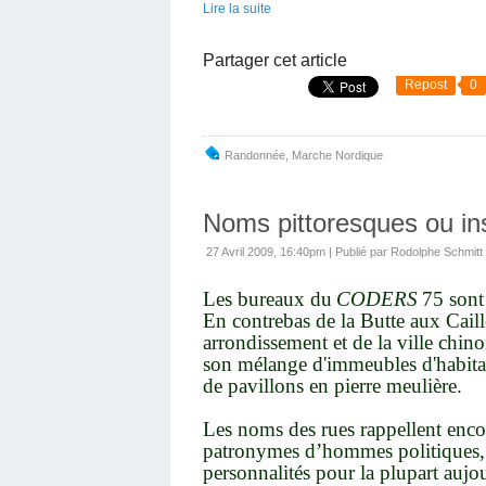
Lire la suite
Partager cet article
Repost
0
Randonnée
,
Marche Nordique
Noms pittoresques ou ins
27 Avril 2009, 16:40pm
|
Publié par Rodolphe Schmitt
Les bureaux du
CODERS
75 sont
En contrebas de la Butte aux Cail
arrondissement et de la ville chinoi
son mélange d'immeubles d'habitati
de pavillons en pierre meulière.
Les noms des rues rappellent encor
patronymes d’hommes politiques, ec
personnalités pour la plupart aujo