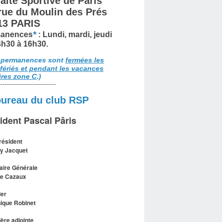
aite Sportive de Paris
 rue du Moulin des Prés
13 PARIS
*
anences
: Lundi, mardi, jeudi
4h30 à 16h30.
 permanences sont
fermées les
 fériés et pendant les vacances
ires zone C
.)
-----------------------------
bureau du club RSP
ident Pascal Pâris
résident
y Jacquet
aire Générale
le Cazaux
ier
ique Robinet
ière adjointe