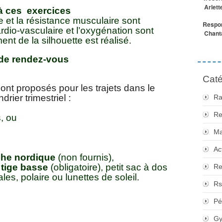
Arlett
à ces exercices
et la résistance musculaire sont
Respon
rdio-vasculaire et l’oxygénation sont
Chanta
ent de la silhouette est réalisé.
de rendez-vous
Caté
ont proposés pour les trajets dans le
rier trimestriel :
Ra
Re
, ou
Ma
Ac
che nordique
(non fournis),
tige basse
(obligatoire), petit sac à dos
Re
les, polaire ou lunettes de soleil.
Rs
Pé
Gy