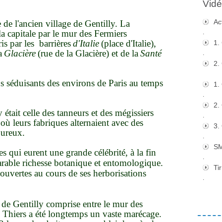
Vidé
Ac
re de l'ancien village de Gentilly. La
a capitale par le mur des Fermiers
.
s par les barrières
d'Italie
(place d'Italie),
1.
a
Glacière
(rue de la Glacière) et de la
Santé
.
2.
us séduisants des environs de Paris au temps
1.
.
2.
 était celle des tanneurs et des mégissiers
.
 où leurs fabriques alternaient avec des
3.
oureux.
.
S
es qui eurent une grande célébrité, à la fin
.
arable richesse botanique et entomologique.
Tir
couvertes au cours de ses herborisations
.
de Gentilly comprise entre le mur des
e Thiers a été longtemps un vaste marécage.