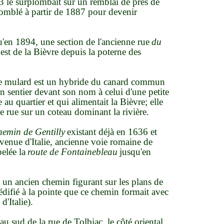
3 le surplombait sur un remblai de près de
comblé à partir de 1887 pour devenir
qu'en 1894, une section de l'ancienne rue
du
uest de la Bièvre depuis la poterne des
(le mulard est un hybride du canard commun
n sentier devant son nom à celui d'une petite
au quartier et qui alimentait la Bièvre; elle
tte rue sur un coteau dominant la rivière.
hemin de Gentilly
existant déjà en 1636 et
avenue d'Italie, ancienne voie romaine de
elée la
route de Fontainebleau
jusqu'en
 un ancien chemin figurant sur les plans de
ifié à la pointe que ce chemin formait avec
d'Italie).
u sud de la rue de Tolbiac, le côté oriental