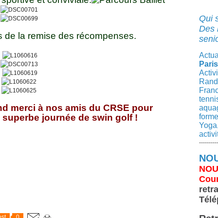
Qui 
Des 
os de la remise des récompenses.
senio
Actua
Paris
Activ
Rando
Franc
tenni
nd merci à nos amis du CRSE pour
aqua
e superbe journée de swin golf !
forme
Yoga,
activ
---------
NOU
NOU
Cour
retr
Télé
st
0