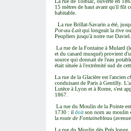
La rue de Tolbiac, ouverte en 186
15 mètres de haut avant qu'il fût 
habitable.
La rue Brillat-Savarin a été, jus
Pot-au-Lait
qui longeait la rive o
Peupliers jusqu'à notre rue Daviel.
La rue de la Fontaine à Mulard 
et du canard musqué) provient d'u
source qui donnait de l'eau potable 
était située à l'extrémité sud de ce
La rue de la Glacière est l'ancien
c
conduisant de Paris à Gentilly. L'
Lutèce à Lyon et à Rome, s'est app
1867.
La rue du Moulin de la Pointe est
1730 : il
doit
son nom au moulin éd
la
route de Fontainebleau
(avenue 
La rue du Moulin dès Prés longe, a