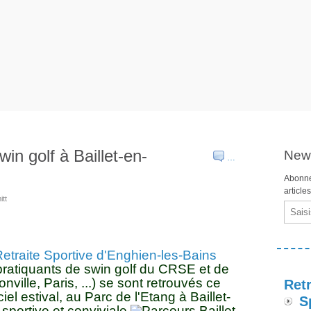
in golf à Baillet-en-
News
…
Abonne
article
tt
Email
Retraite Sportive d'Enghien-les-Bains
ratiquants de swin golf du CRSE et de
ille, Paris, ...) se sont retrouvés ce
Retr
el estival, au Parc de l'Etang à Baillet-
S
portive et conviviale.