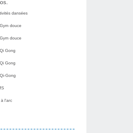
os.
tivités dansées
 Gym douce
 Gym douce
 Qi Gong
 Qi Gong
 Qi-Gong
MS
 à l'arc