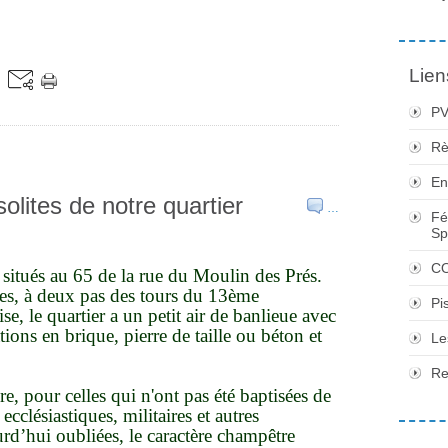
Lien
PV
Rè
En
olites de notre quartier
…
Fé
Sp
CO
 situés au 65 de la rue du Moulin des Prés.
les, à deux pas des tours du 13ème
Pi
se, le quartier a un petit air de banlieue avec
ons en brique, pierre de taille ou béton et
Le
Re
e, pour celles qui n'ont pas été baptisées de
clésiastiques, militaires et autres
urd’hui oubliées, le caractère champêtre