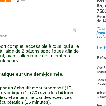
Retr
65,
750
Perm
de 1
*
(
Les
…
jours
chmitt
scola
---------
rt complet, accessible à tous, qui allie
Le 
à l’aide de 2 bâtons spécifiques afin de
ant, avec l’alternance des membres
Prés
inférieurs.
Vice-P
Stanle
ratique sur une demi-journée.
Secrét
Daniè
ar un échauffement progressif (15
he Nordique (1 h 30) avec les
bâtons
Trésor
Domin
les, et se termine par des exercices
récupération (15 minutes).
Trésor