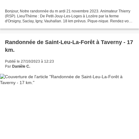
Bonjour, Notre randonnée du m ardi 21 novembre 2023. Animateur Thierry
(RSP). Lieu/Thème : De Petit-Jouy-Les-Loges à Lozère par la ferme
d'Orsigny, Saclay, Igny, Vauhallan. 18 km prévus. Pique-nique. Rendez-vous
: RER C, pour Petit-Jouy-Les-Loges direction...
Randonnée de Saint-Leu-La-Forêt à Taverny - 17
km.
Publié le 27/10/2023 à 12:23
Par
Danièle C.