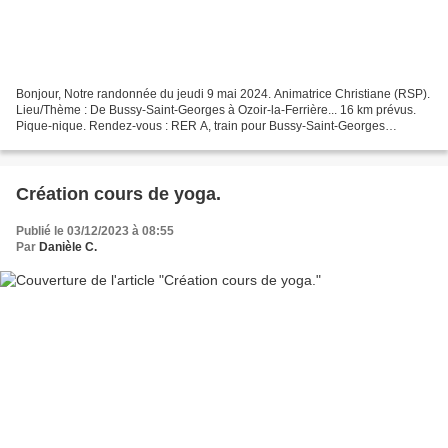
Bonjour, Notre randonnée du jeudi 9 mai 2024. Animatrice Christiane (RSP).
Lieu/Thème : De Bussy-Saint-Georges à Ozoir-la-Ferrière... 16 km prévus.
Pique-nique. Rendez-vous : RER A, train pour Bussy-Saint-Georges
direction Marne-La-Vallée. Retour : Changement,...
Création cours de yoga.
Publié le 03/12/2023 à 08:55
Par
Danièle C.