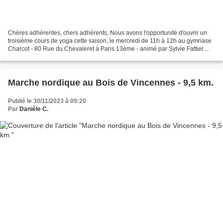
Chères adhérentes, chers adhérents, Nous avons l'opportunité d'ouvrir un
troisième cours de yoga cette saison, le mercredi de 11h à 12h au gymnase
Charcot - 80 Rue du Chevaleret à Paris 13ème - animé par Sylvie Fattier.
Nous vous remercions de bien vouloir...
Marche nordique au Bois de Vincennes - 9,5 km.
Publié le 30/11/2023 à 09:20
Par
Danièle C.