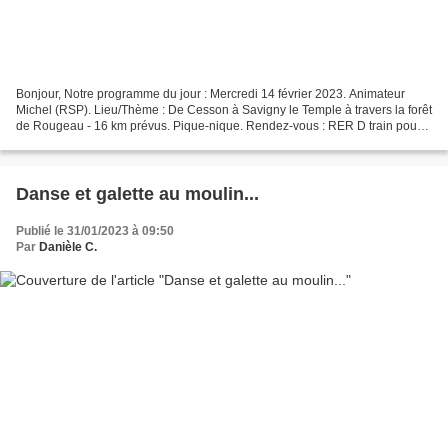
Bonjour, Notre programme du jour : Mercredi 14 février 2023. Animateur
Michel (RSP). Lieu/Thème : De Cesson à Savigny le Temple à travers la forêt
de Rougeau - 16 km prévus. Pique-nique. Rendez-vous : RER D train pour
Cesson. Retour : RER D de Savigny-le-Temple...
Danse et galette au moulin...
Publié le 31/01/2023 à 09:50
Par
Danièle C.