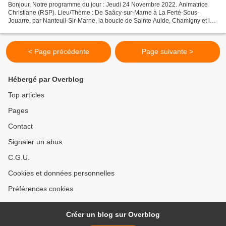
Bonjour, Notre programme du jour : Jeudi 24 Novembre 2022. Animatrice
Christiane (RSP). Lieu/Thème : De Saâcy-sur-Marne à La Ferté-Sous-
Jouarre, par Nanteuil-Sir-Marne, la boucle de Sainte Aulde, Chamigny et le
jardin d'Arum.. 19 km prévus. Pique-nique....
< Page précédente
Page suivante >
Hébergé par Overblog
Top articles
Pages
Contact
Signaler un abus
C.G.U.
Cookies et données personnelles
Préférences cookies
Créer un blog sur Overblog