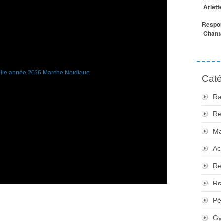
Arlett
Respon
Chanta
Caté
Ra
Re
Ma
Ac
Re
Rs
Pé
Gy