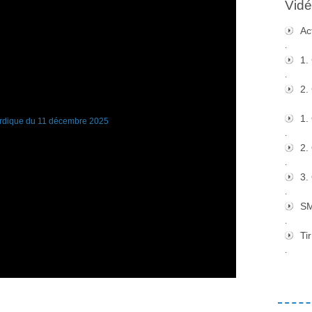
Vidé
Ac
.
1.
.
2.
1.
.
2.
.
3.
.
S
.
Tir
.