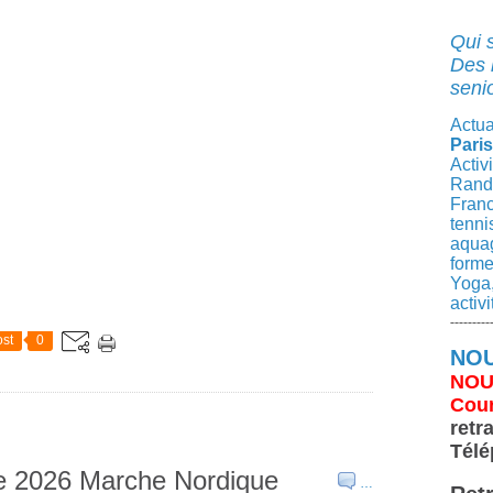
Qui 
Des 
senio
Actua
Paris
Activ
Rando
Franc
tenni
aqua
forme
Yoga,
activ
---------
st
0
NOU
NOU
Cour
retr
Télé
e 2026 Marche Nordique
…