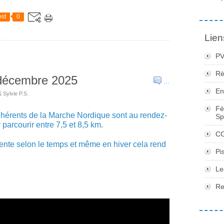
st
0
Lien
PV
Rè
 décembre 2025
…
En
& Sylvie P.S.
Fé
dhérents de la Marche Nordique sont au rendez-
Sp
parcourir entre 7,5 et 8,5 km.
CO
rente selon le temps et même en hiver cela rend
Pi
Le
Re