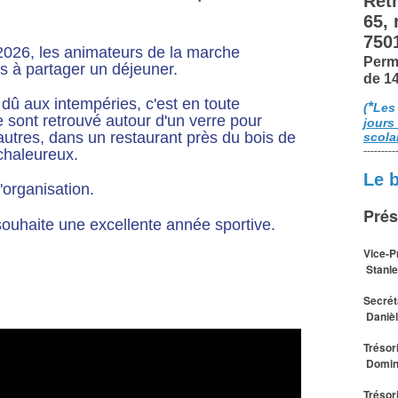
Retr
65,
750
 2026, les animateurs de la marche
Perm
s à partager un déjeuner.
de 1
dû aux intempéries, c'est en toute
*
(
Les
e sont retrouvé autour d'un verre pour
jours
'autres, dans un restaurant près du bois de
scola
---------
 chaleureux.
Le 
organisation.
Prés
souhaite une excellente année sportive.
Vice-P
Stanle
Secrét
Daniè
Trésor
Domin
Trésor