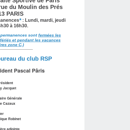
aite Sportive de Paris
 rue du Moulin des Prés
13 PARIS
*
anences
: Lundi, mardi, jeudi
4h30 à 16h30.
 permanences sont
fermées les
 fériés et pendant les vacances
ires zone C
.)
-----------------------------
bureau du club RSP
ident Pascal Pâris
résident
y Jacquet
aire Générale
le Cazaux
ier
ique Robinet
ière adjointe