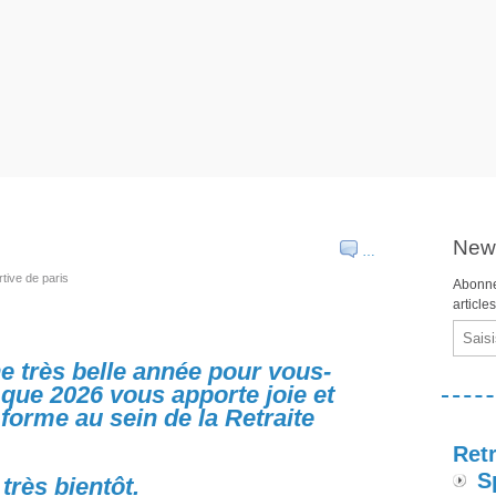
News
…
rtive de paris
Abonne
article
Email
 très belle année pour vous-
que 2026 vous apporte joie et
forme au sein de la Retraite
Retr
S
très bientôt.