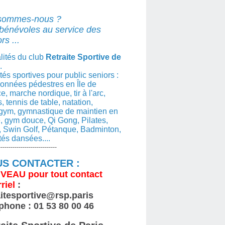
sommes-nous ?
bénévoles au service des
rs ...
lités du club
Retraite Sportive de
.
ités sportives pour public seniors :
nnées pédestres en Île de
e, marche nordique, tir à l'arc,
s, tennis de table, natation,
gym, gymnastique de maintien en
, gym douce, Qi Gong, Pilates,
 Swin Golf, Pétanque, Badminton,
ités dansées....
-----------------------------
S CONTACTER :
VEAU
pour tout contact
riel
:
aitesportive@rsp.paris
phone : 01 53 80 00 46