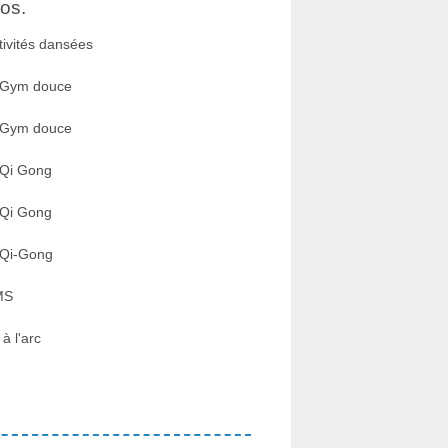
os.
tivités dansées
 Gym douce
 Gym douce
 Qi Gong
 Qi Gong
 Qi-Gong
MS
 à l'arc